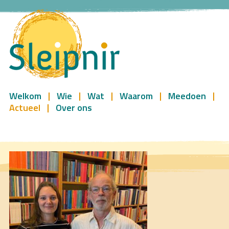
Welkom
Wie
Wat
Waarom
Meedoen
Actueel
Over ons